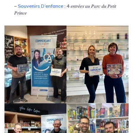
–
Souvenirs D’enfance
: 4 𝑒𝑛𝑡𝑟𝑒́𝑒𝑠 𝑎𝑢 𝑃𝑎𝑟𝑐 𝑑𝑢 𝑃𝑒𝑡𝑖𝑡
𝑃𝑟𝑖𝑛𝑐𝑒