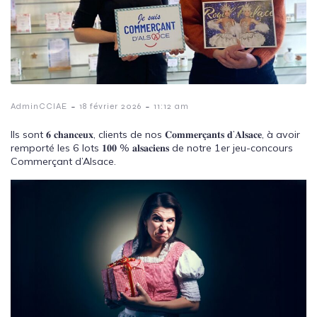
-
-
AdminCCIAE
18 février 2026
11:12 am
Ils sont 𝟔 𝐜𝐡𝐚𝐧𝐜𝐞𝐮𝐱, clients de nos 𝐂𝐨𝐦𝐦𝐞𝐫𝐜̧𝐚𝐧𝐭𝐬 𝐝’𝐀𝐥𝐬𝐚𝐜𝐞, à avoir
remporté les 6 lots 𝟏𝟎𝟎 % 𝐚𝐥𝐬𝐚𝐜𝐢𝐞𝐧𝐬 de notre 1er jeu-concours
Commerçant d’Alsace.