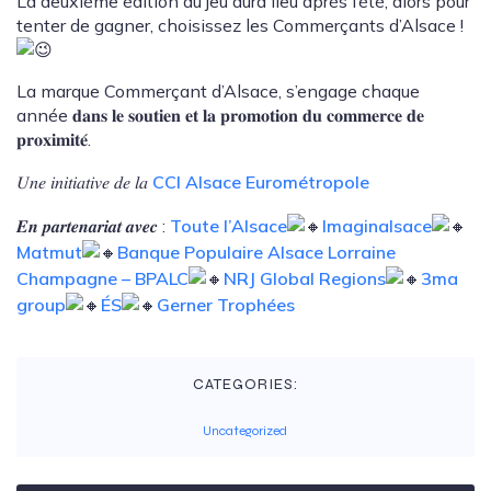
La deuxième édition du jeu aura lieu après l’été, alors pour
tenter de gagner, choisissez les Commerçants d’Alsace !
La marque Commerçant d’Alsace, s’engage chaque
année 𝐝𝐚𝐧𝐬 𝐥𝐞 𝐬𝐨𝐮𝐭𝐢𝐞𝐧 𝐞𝐭 𝐥𝐚 𝐩𝐫𝐨𝐦𝐨𝐭𝐢𝐨𝐧 𝐝𝐮 𝐜𝐨𝐦𝐦𝐞𝐫𝐜𝐞 𝐝𝐞
𝐩𝐫𝐨𝐱𝐢𝐦𝐢𝐭𝐞́.
𝑈𝑛𝑒 𝑖𝑛𝑖𝑡𝑖𝑎𝑡𝑖𝑣𝑒 𝑑𝑒 𝑙𝑎
CCI Alsace Eurométropole
𝑬𝒏 𝒑𝒂𝒓𝒕𝒆𝒏𝒂𝒓𝒊𝒂𝒕 𝒂𝒗𝒆𝒄 :
Toute l’Alsace
Imaginalsace
Matmut
Banque Populaire Alsace Lorraine
Champagne – BPALC
NRJ Global Regions
3ma
group
ÉS
Gerner Trophées
CATEGORIES:
Uncategorized