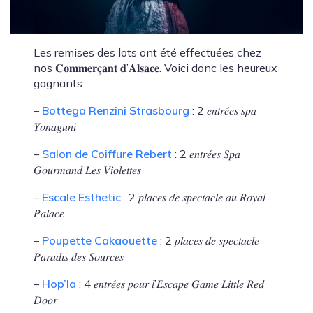
Les remises des lots ont été effectuées chez
nos 𝐂𝐨𝐦𝐦𝐞𝐫𝐜̧𝐚𝐧𝐭 𝐝’𝐀𝐥𝐬𝐚𝐜𝐞. Voici donc les heureux
gagnants :
–
Bottega Renzini Strasbourg
: 2 𝑒𝑛𝑡𝑟𝑒́𝑒𝑠 𝑠𝑝𝑎
𝑌𝑜𝑛𝑎𝑔𝑢𝑛𝑖
–
Salon de Coiffure Rebert
: 2 𝑒𝑛𝑡𝑟𝑒́𝑒𝑠 𝑆𝑝𝑎
𝐺𝑜𝑢𝑟𝑚𝑎𝑛𝑑 𝐿𝑒𝑠 𝑉𝑖𝑜𝑙𝑒𝑡𝑡𝑒𝑠
–
Escale Esthetic
: 2 𝑝𝑙𝑎𝑐𝑒𝑠 𝑑𝑒 𝑠𝑝𝑒𝑐𝑡𝑎𝑐𝑙𝑒 𝑎𝑢 𝑅𝑜𝑦𝑎𝑙
𝑃𝑎𝑙𝑎𝑐𝑒
–
Poupette Cakaouette
: 2 𝑝𝑙𝑎𝑐𝑒𝑠 𝑑𝑒 𝑠𝑝𝑒𝑐𝑡𝑎𝑐𝑙𝑒
𝑃𝑎𝑟𝑎𝑑𝑖𝑠 𝑑𝑒𝑠 𝑆𝑜𝑢𝑟𝑐𝑒𝑠
–
Hop’la
: 4 𝑒𝑛𝑡𝑟𝑒́𝑒𝑠 𝑝𝑜𝑢𝑟 𝑙’𝐸𝑠𝑐𝑎𝑝𝑒 𝐺𝑎𝑚𝑒 𝐿𝑖𝑡𝑡𝑙𝑒 𝑅𝑒𝑑
𝐷𝑜𝑜𝑟