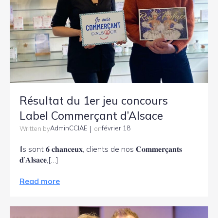
Résultat du 1er jeu concours
Label Commerçant d’Alsace
|
AdminCCIAE
février 18
Written by
on
Ils sont 𝟔 𝐜𝐡𝐚𝐧𝐜𝐞𝐮𝐱, clients de nos 𝐂𝐨𝐦𝐦𝐞𝐫𝐜̧𝐚𝐧𝐭𝐬
𝐝’𝐀𝐥𝐬𝐚𝐜𝐞,[…]
Read more