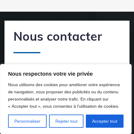
Nous contacter
En savoir plus sur le Label Commerçant
Nous respectons votre vie privée
d’Alsace :
Nous utilisons des cookies pour améliorer votre expérience
03.88.75.25.65
de navigation, vous proposer des publicités ou du contenu
personnalisés et analyser notre trafic. En cliquant sur
« Accepter tout », vous consentez à l'utilisation de cookies.
label.commercant@alsace.cci.fr
Personnaliser
Rejeter tout
Accepter tout
14 rue de la Haye Schiltigheim